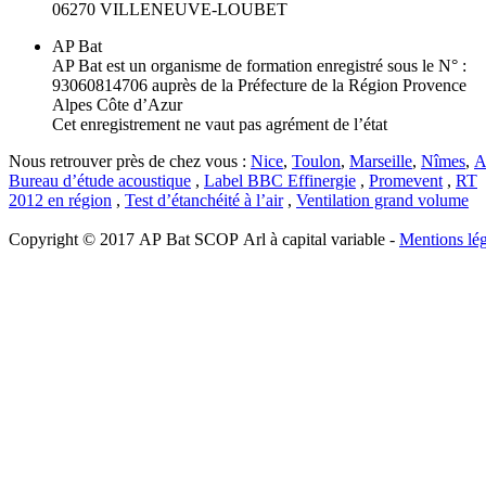
06270 VILLENEUVE-LOUBET
AP Bat
AP Bat est un organisme de formation enregistré sous le N° :
93060814706 auprès de la Préfecture de la Région Provence
Alpes Côte d’Azur
Cet enregistrement ne vaut pas agrément de l’état
Nous retrouver près de chez vous :
Nice
,
Toulon
,
Marseille
,
Nîmes
,
A
Bureau d’étude acoustique
,
Label BBC Effinergie
,
Promevent
,
RT
2012 en région
,
Test d’étanchéité à l’air
,
Ventilation grand volume
Copyright © 2017 AP Bat SCOP Arl à capital variable -
Mentions lég