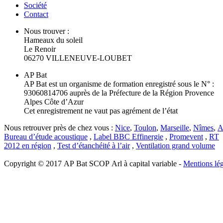
Société
Contact
Nous trouver :
Hameaux du soleil
Le Renoir
06270 VILLENEUVE-LOUBET
AP Bat
AP Bat est un organisme de formation enregistré sous le N° :
93060814706 auprès de la Préfecture de la Région Provence
Alpes Côte d’Azur
Cet enregistrement ne vaut pas agrément de l’état
Nous retrouver près de chez vous :
Nice
,
Toulon
,
Marseille
,
Nîmes
,
A
Bureau d’étude acoustique
,
Label BBC Effinergie
,
Promevent
,
RT
2012 en région
,
Test d’étanchéité à l’air
,
Ventilation grand volume
Copyright © 2017 AP Bat SCOP Arl à capital variable -
Mentions lég