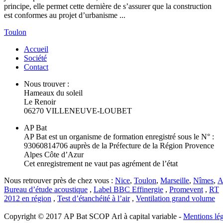
principe, elle permet cette dernière de s’assurer que la construction
est conformes au projet d’urbanisme ...
Toulon
Accueil
Société
Contact
Nous trouver :
Hameaux du soleil
Le Renoir
06270 VILLENEUVE-LOUBET
AP Bat
AP Bat est un organisme de formation enregistré sous le N° :
93060814706 auprès de la Préfecture de la Région Provence
Alpes Côte d’Azur
Cet enregistrement ne vaut pas agrément de l’état
Nous retrouver près de chez vous :
Nice
,
Toulon
,
Marseille
,
Nîmes
,
A
Bureau d’étude acoustique
,
Label BBC Effinergie
,
Promevent
,
RT
2012 en région
,
Test d’étanchéité à l’air
,
Ventilation grand volume
Copyright © 2017 AP Bat SCOP Arl à capital variable -
Mentions lég