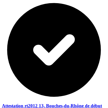
Attestation rt2012 13, Bouches-du-Rhône de début