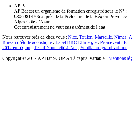
AP Bat
AP Bat est un organisme de formation enregistré sous le N° :
93060814706 auprès de la Préfecture de la Région Provence
Alpes Côte d’Azur
Cet enregistrement ne vaut pas agrément de l’état
Nous retrouver près de chez vous :
Nice
,
Toulon
,
Marseille
,
Nîmes
,
A
Bureau d’étude acoustique
,
Label BBC Effinergie
,
Promevent
,
RT
2012 en région
,
Test d’étanchéité à l’air
,
Ventilation grand volume
Copyright © 2017 AP Bat SCOP Arl à capital variable -
Mentions lég