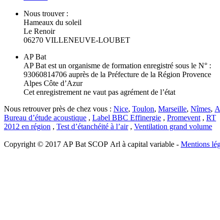
Nous trouver :
Hameaux du soleil
Le Renoir
06270 VILLENEUVE-LOUBET
AP Bat
AP Bat est un organisme de formation enregistré sous le N° :
93060814706 auprès de la Préfecture de la Région Provence
Alpes Côte d’Azur
Cet enregistrement ne vaut pas agrément de l’état
Nous retrouver près de chez vous :
Nice
,
Toulon
,
Marseille
,
Nîmes
,
A
Bureau d’étude acoustique
,
Label BBC Effinergie
,
Promevent
,
RT
2012 en région
,
Test d’étanchéité à l’air
,
Ventilation grand volume
Copyright © 2017 AP Bat SCOP Arl à capital variable -
Mentions lég