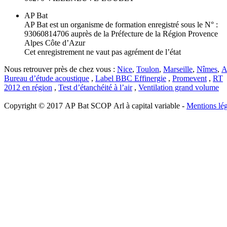
AP Bat
AP Bat est un organisme de formation enregistré sous le N° :
93060814706 auprès de la Préfecture de la Région Provence
Alpes Côte d’Azur
Cet enregistrement ne vaut pas agrément de l’état
Nous retrouver près de chez vous :
Nice
,
Toulon
,
Marseille
,
Nîmes
,
A
Bureau d’étude acoustique
,
Label BBC Effinergie
,
Promevent
,
RT
2012 en région
,
Test d’étanchéité à l’air
,
Ventilation grand volume
Copyright © 2017 AP Bat SCOP Arl à capital variable -
Mentions lég