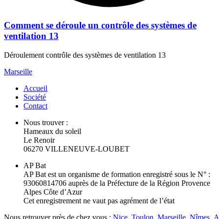
Comment se déroule un contrôle des systèmes de
ventilation 13
Déroulement contrôle des systèmes de ventilation 13
Marseille
Accueil
Société
Contact
Nous trouver :
Hameaux du soleil
Le Renoir
06270 VILLENEUVE-LOUBET
AP Bat
AP Bat est un organisme de formation enregistré sous le N° :
93060814706 auprès de la Préfecture de la Région Provence
Alpes Côte d’Azur
Cet enregistrement ne vaut pas agrément de l’état
Nous retrouver près de chez vous :
Nice
,
Toulon
,
Marseille
,
Nîmes
,
A