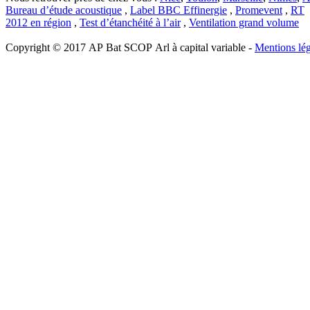
Bureau d’étude acoustique
,
Label BBC Effinergie
,
Promevent
,
RT
2012 en région
,
Test d’étanchéité à l’air
,
Ventilation grand volume
Copyright © 2017 AP Bat SCOP Arl à capital variable -
Mentions lég