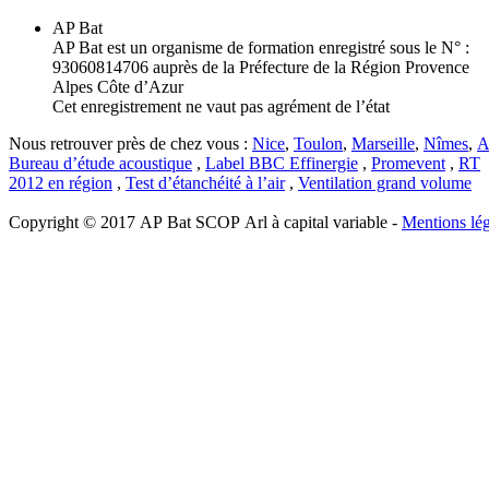
AP Bat
AP Bat est un organisme de formation enregistré sous le N° :
93060814706 auprès de la Préfecture de la Région Provence
Alpes Côte d’Azur
Cet enregistrement ne vaut pas agrément de l’état
Nous retrouver près de chez vous :
Nice
,
Toulon
,
Marseille
,
Nîmes
,
A
Bureau d’étude acoustique
,
Label BBC Effinergie
,
Promevent
,
RT
2012 en région
,
Test d’étanchéité à l’air
,
Ventilation grand volume
Copyright © 2017 AP Bat SCOP Arl à capital variable -
Mentions lég