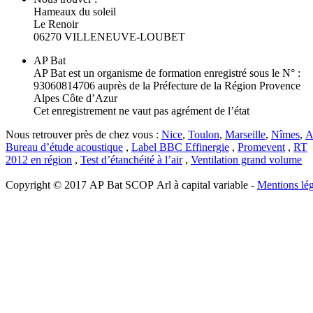
Hameaux du soleil
Le Renoir
06270 VILLENEUVE-LOUBET
AP Bat
AP Bat est un organisme de formation enregistré sous le N° :
93060814706 auprès de la Préfecture de la Région Provence
Alpes Côte d’Azur
Cet enregistrement ne vaut pas agrément de l’état
Nous retrouver près de chez vous :
Nice
,
Toulon
,
Marseille
,
Nîmes
,
A
Bureau d’étude acoustique
,
Label BBC Effinergie
,
Promevent
,
RT
2012 en région
,
Test d’étanchéité à l’air
,
Ventilation grand volume
Copyright © 2017 AP Bat SCOP Arl à capital variable -
Mentions lég